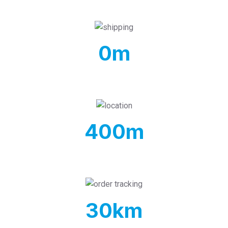
ELHELYEZKEDÉS
0
m
A 42-es számú főút mentén
400
m
42-es és 47-es számú főutak csomópontjától
30
km