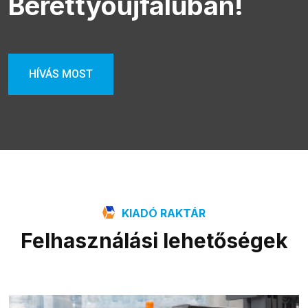
Berettyóújfaluban!
HÍVÁS MOST
KIADÓ RAKTÁR
Felhasználási lehetőségek