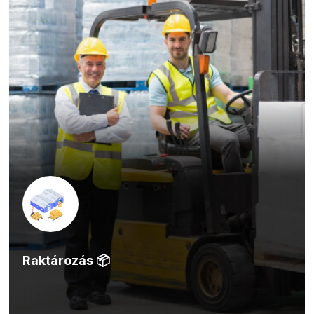
Raktározás 📦
Gyártási tevékenység 🏭