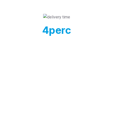
Romániától
4
perc
Az autópálya felhajtótól