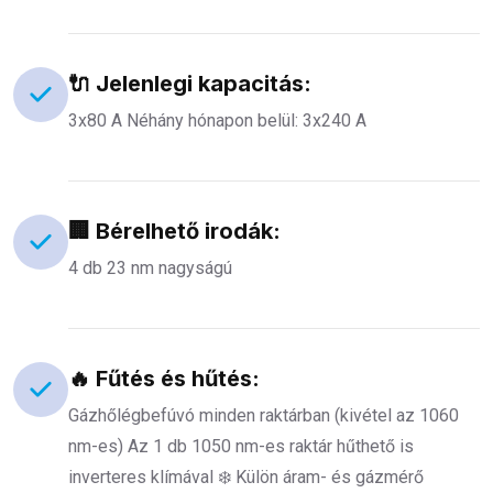
🔌 Jelenlegi kapacitás:
3x80 A Néhány hónapon belül: 3x240 A
🏢 Bérelhető irodák:
4 db 23 nm nagyságú
🔥 Fűtés és hűtés:
Gázhőlégbefúvó minden raktárban (kivétel az 1060
nm-es) Az 1 db 1050 nm-es raktár hűthető is
inverteres klímával ❄️ Külön áram- és gázmérő